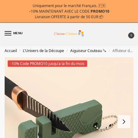
Uniquement pour le marché Français. 🇫🇷
–10%
MAINTENANT AVEC LE CODE
PROMO10
Livraison OFFERTE à partir de 50 EUR 📦
MENU
0
Accueil
L'Univers de la Découpe
Aiguiseur Couteau 🔪
Affuteur de couteau | Multifonction et Portable
/
/
/
-10% Code PROMO10 jusqu'a la fin du mois